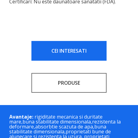
Certificari: Nu este daunatoare sanatatii (FDA).
CEI INTERESATI
PRODUSE
Avantaje:
rigiditate mecanica si duritate
mare,buna stabilitate dimensionala,rezistenta la
deformare,absorbtie scazuta de apa,buna
stabilitate dimensionala,proprietati bune de
alunecare si rezistenta la uzura, proprietati