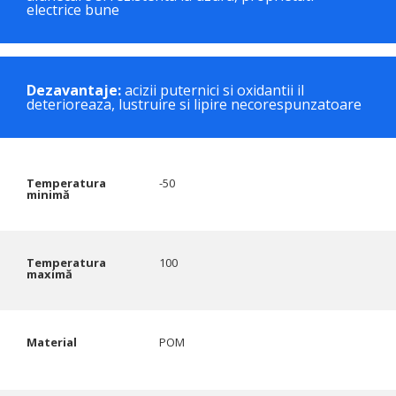
electrice bune
Dezavantaje:
acizii puternici si oxidantii il
deterioreaza, lustruire si lipire necorespunzatoare
Temperatura
-50
minimă
Temperatura
100
maximă
Material
POM